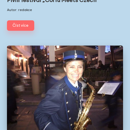
Autor:
redakce
Posted
by
Číst více