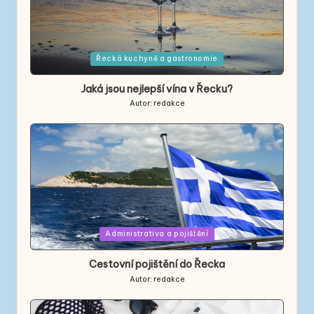
Posted
Řecká kuchyně a gastronomie
in
Jaká jsou nejlepší vína v Řecku?
Autor:
redakce
Posted
by
Posted
Administrativa a pojištění
in
Cestovní pojištění do Řecka
Autor:
redakce
Posted
by