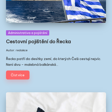
Posted
Administrativa a pojištění
in
Cestovní pojištění do Řecka
Autor:
redakce
Posted
by
Řecko patří do desítky zemí, do kterých Češi cestují nejvíc.
Není divu – malebná balkánská…
Číst více