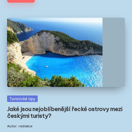
Posted
Turistické tipy
in
Jaké jsou nejoblíbenější řecké ostrovy mezi
českými turisty?
Autor:
redakce
Posted