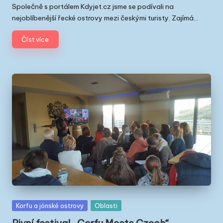
by
Společně s portálem Kdyjet.cz jsme se podívali na
nejoblíbenější řecké ostrovy mezi českými turisty. Zajímá…
Číst více
Posted
Korfu a jónské ostrovy
Oblasti
in
Pivní festival „Corfu Meets Czech“