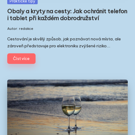
t
Posted
Praktické tipy
in
a
Obaly a kryty na cesty: Jak ochránit telefon
i tablet při každém dobrodružství
v
Autor:
redakce
Ř
Posted
by
Cestování je skvělý způsob, jak poznávat nová místa, ale
e
zároveň představuje pro elektroniku zvýšené riziko.…
c
Číst více
k
u
|
Č
e
ši
v