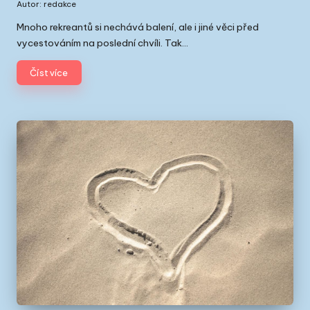
Autor:
redakce
Posted
by
Mnoho rekreantů si nechává balení, ale i jiné věci před
vycestováním na poslední chvíli. Tak…
Číst více