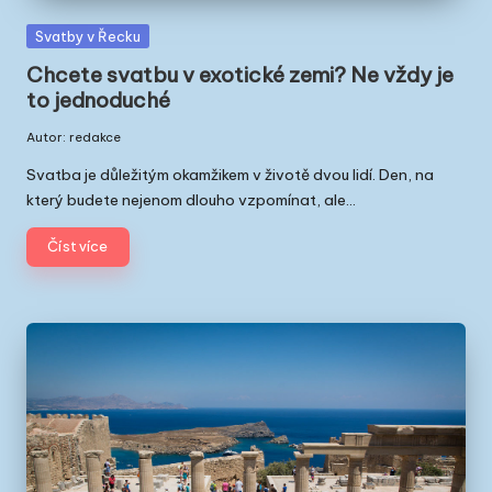
Posted
Svatby v Řecku
in
Chcete svatbu v exotické zemi? Ne vždy je
to jednoduché
Autor:
redakce
Posted
by
Svatba je důležitým okamžikem v životě dvou lidí. Den, na
který budete nejenom dlouho vzpomínat, ale…
Číst více