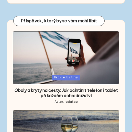
Příspěvek, který by se vám mohl líbit
Posted
Praktické tipy
in
Obaly a kryty na cesty: Jak ochránit telefon i tablet
při každém dobrodružství
Autor:
redakce
Posted
by