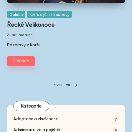
Posted
Oblasti
Korfu a jónské ostrovy
in
Řecké Velikonoce
Autor:
redakce
Posted
by
Pozdravy z Korfu
Číst více
Stránkování
1
2
3
…
23
NEXT
příspěvků
PAGE
Kategorie
Adaptace a zkušenosti
7
Administrativa a pojištění
4