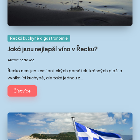
ř
e
c
k
Posted
Řecká kuchyně a gastronomie
u
in
Jaká jsou nejlepší vína v Řecku?
Autor:
redakce
Posted
by
Řecko není jen zemí antických památek, krásných pláží a
vynikající kuchyně, ale také jednou z…
Číst více