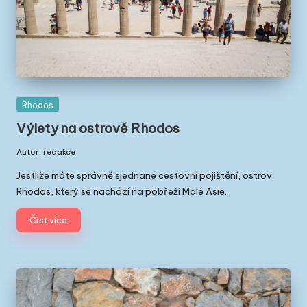
Posted
Rhodos
in
Výlety na ostrově Rhodos
Autor:
redakce
Posted
by
Jestliže máte správně sjednané cestovní pojištění, ostrov
Rhodos, který se nachází na pobřeží Malé Asie…
Číst více