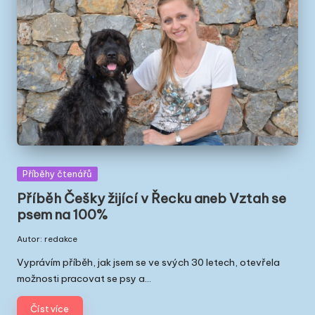
Posted
Příběhy čtenářů
in
Příběh Češky žijící v Řecku aneb Vztah se
psem na 100%
Autor:
redakce
Posted
by
Vyprávím příběh, jak jsem se ve svých 30 letech, otevřela
možnosti pracovat se psy a…
Číst více