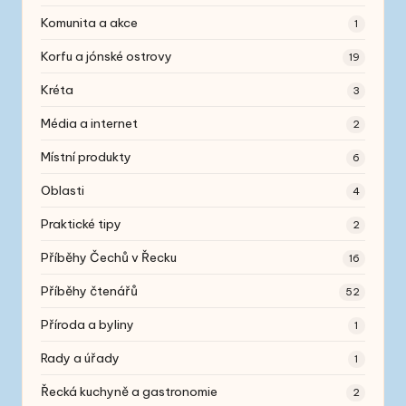
Komunita a akce
1
Korfu a jónské ostrovy
19
Kréta
3
Média a internet
2
Místní produkty
6
Oblasti
4
Praktické tipy
2
Příběhy Čechů v Řecku
16
Příběhy čtenářů
52
Příroda a byliny
1
Rady a úřady
1
Řecká kuchyně a gastronomie
2