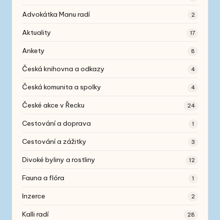
Advokátka Manu radí
2
Aktuality
17
Ankety
8
Česká knihovna a odkazy
4
Česká komunita a spolky
4
České akce v Řecku
24
Cestování a doprava
1
Cestování a zážitky
3
Divoké byliny a rostliny
12
Fauna a flóra
1
Inzerce
2
Kalli radí
28