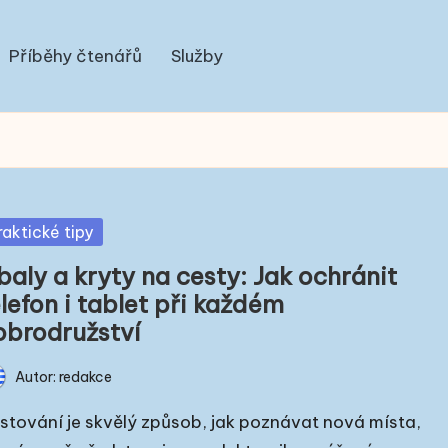
Příběhy čtenářů
Služby
sted
raktické tipy
baly a kryty na cesty: Jak ochránit
lefon i tablet při každém
obrodružství
Autor:
redakce
ted
stování je skvělý způsob, jak poznávat nová místa,