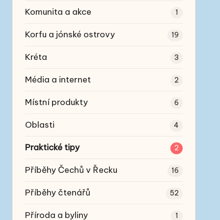
Komunita a akce
1
Korfu a jónské ostrovy
19
Kréta
3
Média a internet
2
Místní produkty
6
Oblasti
4
Praktické tipy
2
Příběhy Čechů v Řecku
16
Příběhy čtenářů
52
Příroda a byliny
1