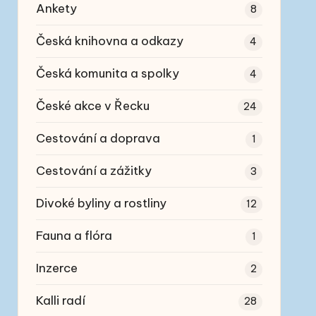
Ankety
8
Česká knihovna a odkazy
4
Česká komunita a spolky
4
České akce v Řecku
24
Cestování a doprava
1
Cestování a zážitky
3
Divoké byliny a rostliny
12
Fauna a flóra
1
Inzerce
2
Kalli radí
28