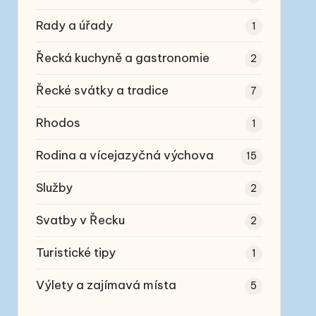
Rady a úřady
1
Řecká kuchyně a gastronomie
2
Řecké svátky a tradice
7
Rhodos
1
Rodina a vícejazyčná výchova
15
Služby
2
Svatby v Řecku
2
Turistické tipy
1
Výlety a zajímavá místa
5