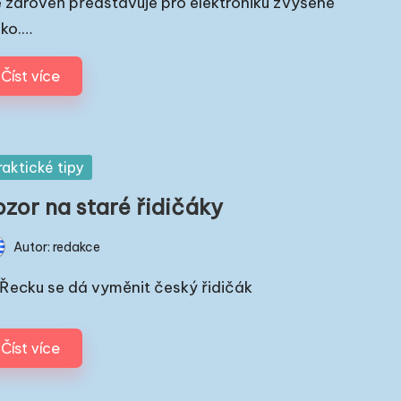
e zároveň představuje pro elektroniku zvýšené
iko.…
Číst více
sted
raktické tipy
ozor na staré řidičáky
Autor:
redakce
ted
v Řecku se dá vyměnit český řidičák
Číst více