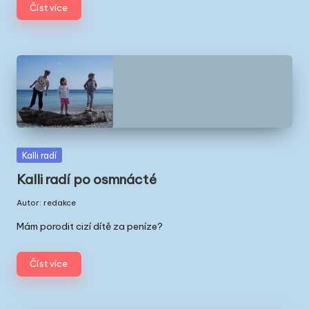
Číst více
Posted
Kalli radí
in
Kalli radí po osmnácté
Autor:
redakce
Posted
by
Mám porodit cizí dítě za peníze?
Číst více