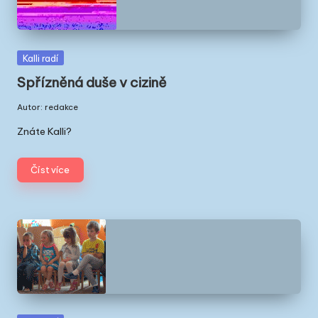
Posted
Kalli radí
in
Spřízněná duše v cizině
Autor:
redakce
Posted
by
Znáte Kalli?
Číst více