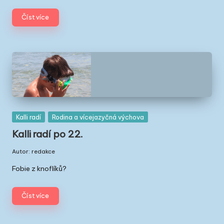
t
a
Číst více
v
Ř
e
c
k
Posted
Kalli radí
Rodina a vícejazyčná výchova
u
in
Kalli radí po 22.
|
Autor:
redakce
Č
Posted
by
Fobie z knoflíků?
e
ši
Číst více
v