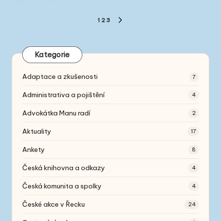
Stránkování
1
2
3
NEXT
příspěvků
PAGE
Kategorie
Adaptace a zkušenosti
7
Administrativa a pojištění
4
Advokátka Manu radí
2
Aktuality
17
Ankety
8
Česká knihovna a odkazy
4
Česká komunita a spolky
4
České akce v Řecku
24