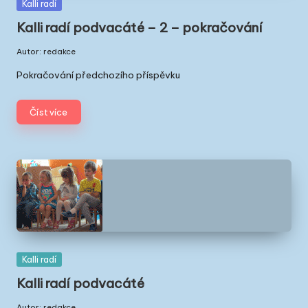
Posted
Kalli radí
in
Kalli radí podvacáté – 2 – pokračování
Autor:
redakce
Posted
by
Pokračování předchozího příspěvku
Číst více
Posted
Kalli radí
in
Kalli radí podvacáté
Autor:
redakce