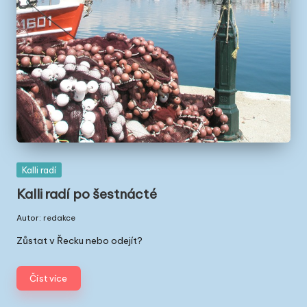
Posted
Kalli radí
in
Kalli radí po šestnácté
Autor:
redakce
Posted
by
Zůstat v Řecku nebo odejít?
Číst více