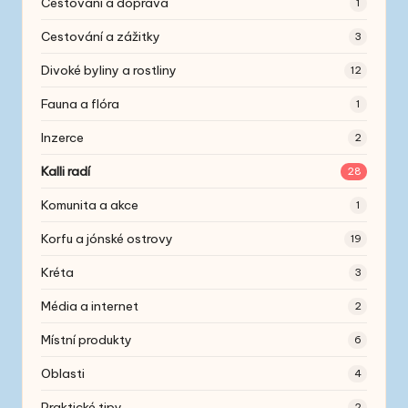
Cestování a doprava
1
Cestování a zážitky
3
Divoké byliny a rostliny
12
Fauna a flóra
1
Inzerce
2
Kalli radí
28
Komunita a akce
1
Korfu a jónské ostrovy
19
Kréta
3
Média a internet
2
Místní produkty
6
Oblasti
4
Praktické tipy
2