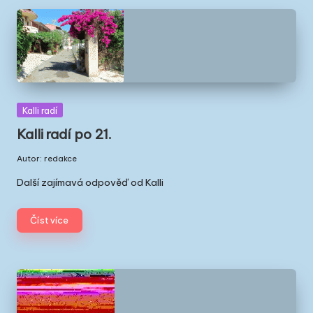
ř
e
c
k
u
Posted
Kalli radí
in
Kalli radí po 21.
Autor:
redakce
Posted
by
Další zajímavá odpověď od Kalli
Číst více