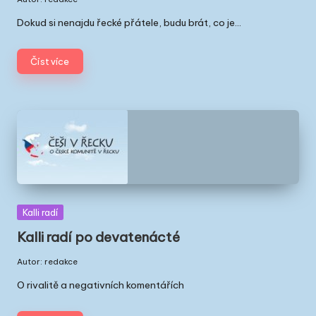
Posted
by
Dokud si nenajdu řecké přátele, budu brát, co je…
Číst více
Posted
Kalli radí
in
Kalli radí po devatenácté
Autor:
redakce
Posted
by
O rivalitě a negativních komentářích