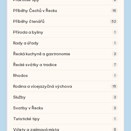
Příběhy Čechů v Řecku
16
Příběhy čtenářů
52
Příroda a byliny
1
Rady a úřady
1
Řecká kuchyně a gastronomie
2
Řecké svátky a tradice
7
Rhodos
1
Rodina a vícejazyčná výchova
15
Služby
2
Svatby v Řecku
2
Turistické tipy
1
Výlety a zajímavá místa
5