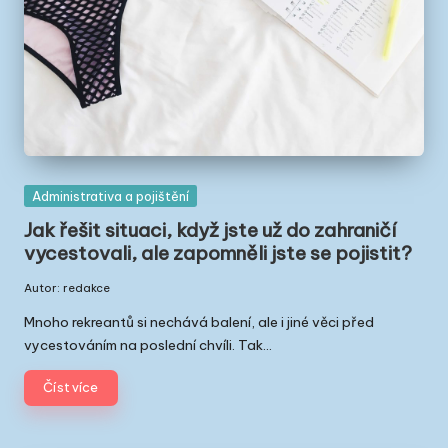
ř
e
c
k
u
Posted
Administrativa a pojištění
in
Jak řešit situaci, když jste už do zahraničí
vycestovali, ale zapomněli jste se pojistit?
Autor:
redakce
Posted
by
Mnoho rekreantů si nechává balení, ale i jiné věci před
vycestováním na poslední chvíli. Tak…
Číst více