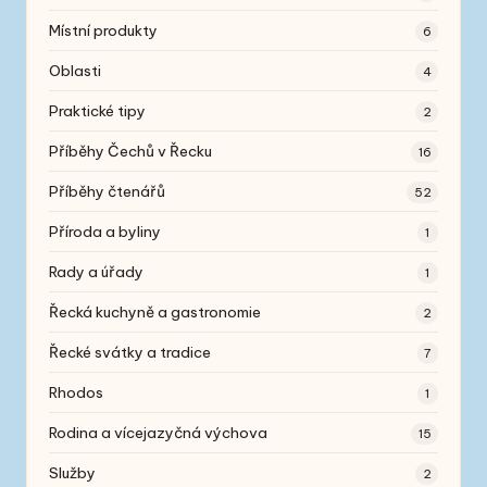
Místní produkty
6
Oblasti
4
Praktické tipy
2
Příběhy Čechů v Řecku
16
Příběhy čtenářů
52
Příroda a byliny
1
Rady a úřady
1
Řecká kuchyně a gastronomie
2
Řecké svátky a tradice
7
Rhodos
1
Rodina a vícejazyčná výchova
15
Služby
2