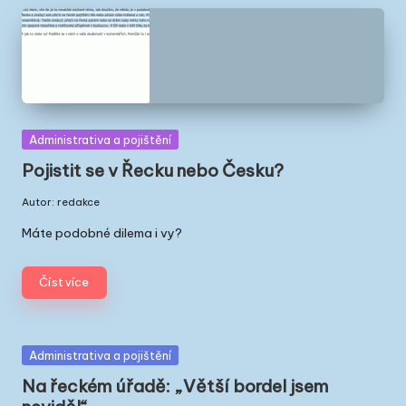
Posted
Administrativa a pojištění
in
Pojistit se v Řecku nebo Česku?
Autor:
redakce
Posted
by
Máte podobné dilema i vy?
Číst více
Posted
Administrativa a pojištění
in
Na řeckém úřadě: „Větší bordel jsem