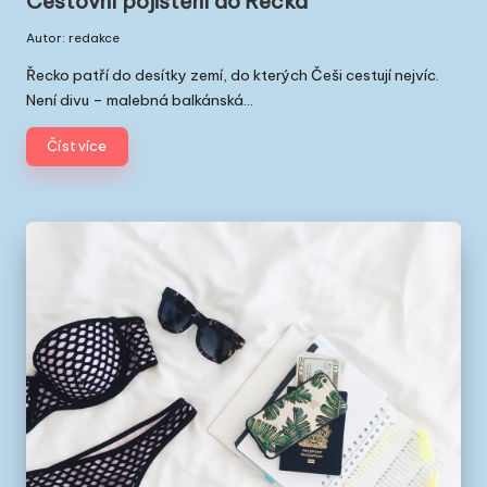
t
Cestovní pojištění do Řecka
a
Autor:
redakce
Posted
v
by
Řecko patří do desítky zemí, do kterých Češi cestují nejvíc.
Není divu – malebná balkánská…
Ř
e
Číst více
c
k
u
|
Č
e
ši
v