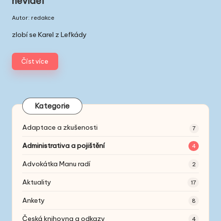
neviděl“
Autor:
redakce
Posted
by
zlobí se Karel z Lefkády
Číst více
Kategorie
Adaptace a zkušenosti
7
Administrativa a pojištění
4
Advokátka Manu radí
2
Aktuality
17
Ankety
8
Česká knihovna a odkazy
4