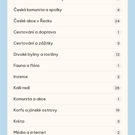
Česká komunita a spolky
4
České akce v Řecku
24
Cestování a doprava
1
Cestování a zážitky
3
Divoké byliny a rostliny
12
Fauna a flóra
1
Inzerce
2
Kalli radí
28
Komunita a akce
1
Korfu a jónské ostrovy
19
Kréta
3
Média a internet
2