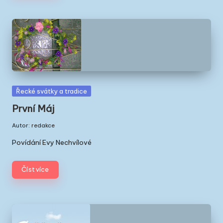
Posted
Řecké svátky a tradice
in
První Máj
Autor:
redakce
Posted
by
Povídání Evy Nechvílové
Číst více