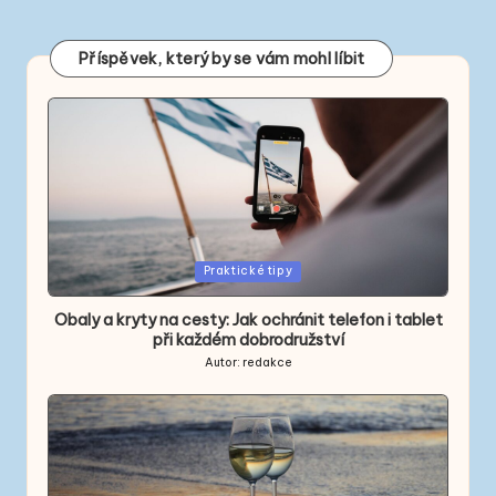
Příspěvek, který by se vám mohl líbit
Posted
Praktické tipy
in
Obaly a kryty na cesty: Jak ochránit telefon i tablet
při každém dobrodružství
Autor:
redakce
Posted
by