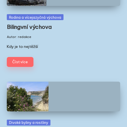
Posted
Rodina a vícejazyčná výchova
in
Bilingvní výchova
Autor:
redakce
Posted
by
Kdy je to nejtěžší
Číst více
Posted
Divoké byliny a rostliny