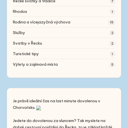
Řecké svátky a tradice
7
Rhodos
1
Rodina a vícejazyčná výchova
15
Služby
2
Svatby v Řecku
2
Turistické tipy
1
Výlety a zajímavá místa
5
Je právě ideální čas na
last minute
dovolenou v
Chorvatsku.
Jedete do dovolenou za sluncem? Tak myslete na
dobré
cestovní pojištění do Řecka
, to je základ každé