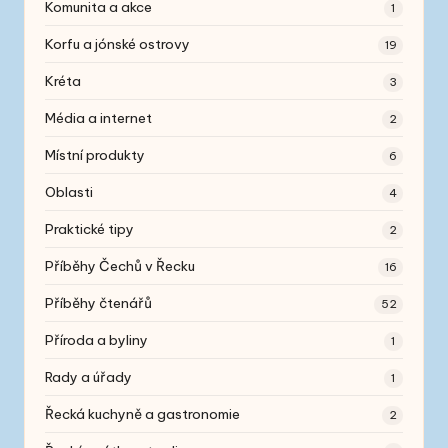
Komunita a akce
1
Korfu a jónské ostrovy
19
Kréta
3
Média a internet
2
Místní produkty
6
Oblasti
4
Praktické tipy
2
Příběhy Čechů v Řecku
16
Příběhy čtenářů
52
Příroda a byliny
1
Rady a úřady
1
Řecká kuchyně a gastronomie
2