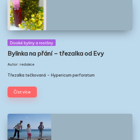
ř
e
c
k
Posted
Divoké byliny a rostliny
u
in
Bylinka na přání – třezalka od Evy
Autor:
redakce
Posted
by
Třezalka tečkovaná – Hypericum
perforatum
Číst více