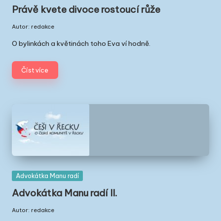
in
Právě kvete divoce rostoucí růže
Autor:
redakce
Posted
by
O bylinkách a květinách toho Eva ví hodně.
Číst více
Posted
Advokátka Manu radí
in
Advokátka Manu radí II.
Autor:
redakce
Posted