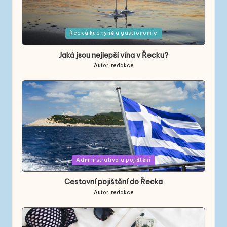
Posted
Řecká kuchyně a gastronomie
in
Jaká jsou nejlepší vína v Řecku?
Autor:
redakce
Posted
by
Posted
Administrativa a pojištění
in
Cestovní pojištění do Řecka
Autor:
redakce
Posted
by