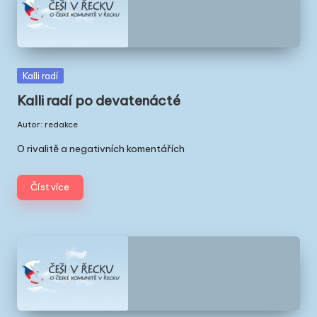
Posted
Kalli radí
in
Kalli radí po devatenácté
Autor:
redakce
Posted
by
O rivalitě a negativních komentářích
Číst více