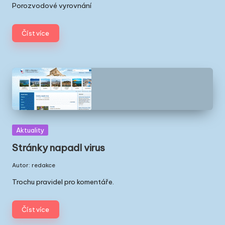
by
Porozvodové vyrovnání
Číst více
Posted
Aktuality
in
Stránky napadl virus
Autor:
redakce
Posted
by
Trochu pravidel pro komentáře.
Číst více