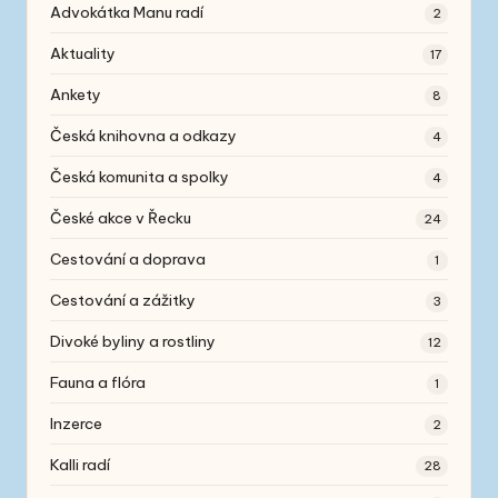
Advokátka Manu radí
2
Aktuality
17
Ankety
8
Česká knihovna a odkazy
4
Česká komunita a spolky
4
České akce v Řecku
24
Cestování a doprava
1
Cestování a zážitky
3
Divoké byliny a rostliny
12
Fauna a flóra
1
Inzerce
2
Kalli radí
28