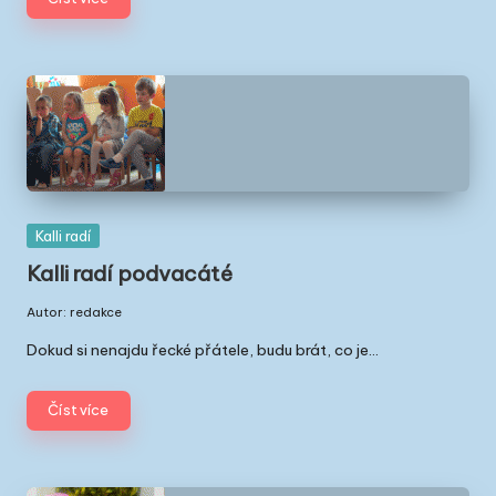
t
a
v
Ř
e
c
k
Posted
Kalli radí
in
u
Kalli radí podvacáté
|
Autor:
redakce
Posted
Č
by
Dokud si nenajdu řecké přátele, budu brát, co je…
e
Číst více
ši
v